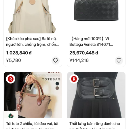
[Khóa kéo phía sau] Ba lô nữ,
【Hàng mới 100%】Ví
người lớn, chống trộm, chống
Bottega Veneta 814671
thấm nước, nhẹ, dung tích lớn,
VCPP3【Hàng mới 100%】
1,028,840 đ
25,670,448 đ
thời trang, ba lô, túi đeo vai, ba
¥5,780
¥144,216
lô cho mẹ, ba lô công sở, túi
đựng tã, túi cho mẹ, thanh lịch,
cỡ A4, đi làm, đi học, du lịch,
túi xách, giả da, nhẹ, đựng đồ,
sắp xếp đồ đạc
Túi tote 2 chiều, túi đeo vai, túi
Thắt lưng bản rộng dành cho