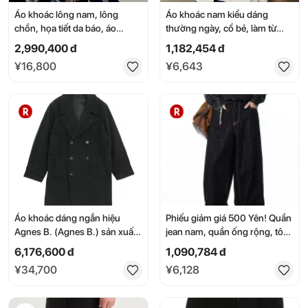
Áo khoác lông nam, lông
Áo khoác nam kiểu dáng
chồn, họa tiết da báo, áo
thường ngày, cổ bẻ, làm từ
khoác dài, áo khoác ngoài thời
polyester, chống gió, thích
2,990,400 đ
1,182,454 đ
trang, ấm áp, mùa thu/đông,
hợp cho mùa xuân và mùa
¥16,800
¥6,643
chống lạnh, hợp thời trang,
thu, mặc hàng ngày, có màu
thời trang nam, chất liệu cao
đen và xám, tạo cảm giác
cấp, áo khoác ngoài
thoáng mát.
Áo khoác dáng ngắn hiệu
Phiếu giảm giá 500 Yên! Quần
Agnes B. (Agnes B.) sản xuất
jean nam, quần ống rộng, tôn
tại Pháp, kiểu dáng hai hàng
dáng, quần jeans, quần tây,
6,176,600 đ
1,090,784 đ
cúc, chất liệu pha len-
ống thẳng, phong cách
¥34,700
¥6,128
cashmere, màu xám, size 2
thường ngày, dáng rộng, kiểu
(M), dành cho nam, trong tình
cổ điển, giúp kéo dài chân,
trạng tuyệt vời. [Đã qua sử
dáng thoải mái, cỡ lớn, xuân