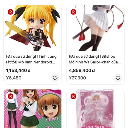
chơi trong nhà - Quà tặng -
Quà sinh nhật - Quà kỷ niệm -
Black Friday - Giáng sinh
[Đã qua sử dụng] [Tình trạng
[Đã qua sử dụng] [39shop]
rất tốt] Mô hình Nendoroid
Mô hình Wa Sailor-chan của
Fate Testarossa Blaze Form
Yuu Illustration ★ Mô hình
1,153,440 đ
4,859,400 đ
Edition của Magical Girl Lyrical
hoàn thiện bằng PVC & ABS
¥6,480
¥27,300
Nanoha (Không theo tỷ lệ, làm
không theo tỷ lệ UC001833-
bằng nhựa ABS & PVC, đã
01 (Tình trạng tốt)
sơn) i8my1cf