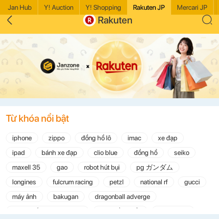
Jan Hub
Y! Auction
Y! Shopping
Rakuten JP
Mercari JP
Rakuten
Từ khóa nổi bật
iphone
zippo
đồng hồ lô
imac
xe đạp
ipad
bánh xe đạp
clio blue
đồng hồ
seiko
maxell 35
gao
robot hút bụi
pg ガンダム
longines
fulcrum racing
petzl
national rf
gucci
máy ảnh
bakugan
dragonball adverge
máy chiếu casio xj-a257
ps4 điều khiển
reel maxell