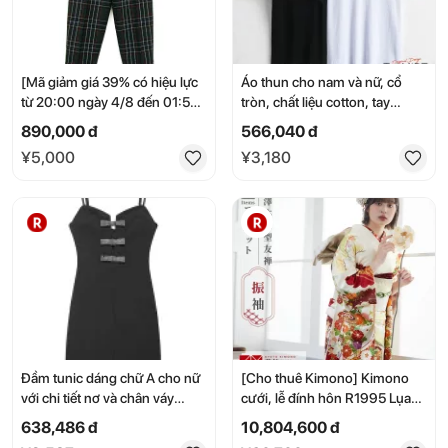
[Mã giảm giá 39% có hiệu lực
Áo thun cho nam và nữ, cổ
từ 20:00 ngày 4/8 đến 01:59
tròn, chất liệu cotton, tay
ngày 11/8] Quần len kẻ caro
ngắn, dễ thương và thời trang,
890,000 đ
566,040 đ
nữ J.PRESS, size W66 H92,
cá tính, hoàn hảo cho các cặp
¥5,000
¥3,180
màu xanh lá cây [Đã qua sử
đôi, phối đồ đồng bộ, đồ lưu
dụng]
niệm đua ngựa, đừng dùng
ngựa để tán tỉnh các cô gái.
Đầm tunic dáng chữ A cho nữ
[Cho thuê Kimono] Kimono
với chi tiết nơ và chân váy
cưới, lễ đính hôn R1995 Lụa
ngắn. Kiểu dáng thời trang và
nguyên chất [Yoshizawa
638,486 đ
10,804,600 đ
thanh lịch, hoàn hảo cho công
Yuzen] Xô vỏ sò trắng với hoa