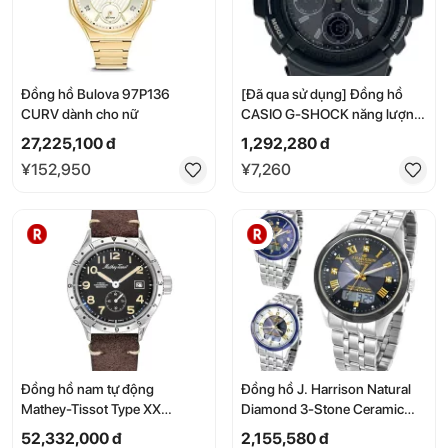
Đồng hồ Bulova 97P136
[Đã qua sử dụng] Đồng hồ
CURV dành cho nữ
CASIO G-SHOCK năng lượng
mặt trời / Hiển thị số-kim /
27,225,100 đ
1,292,280 đ
Màu đen [Phụ kiện quần áo
¥152,950
¥7,260
khác]
Đồng hồ nam tự động
Đồng hồ J. Harrison Natural
Mathey-Tissot Type XX
Diamond 3-Stone Ceramic
Homage TYPEXXME với dây
Bezel Solar Radio Controlled
52,332,000 đ
2,155,580 đ