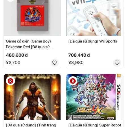
Game cổ điển (Game Boy)
[Đã qua sử dụng] Wii Sports
Pokémon Red [Đã qua sử
dụng] Tình trạng tốt -
480,600 đ
708,440 đ
RE0003586
¥2,700
¥3,980
[Đã qua sử dụng] (Tình trạng
[Đã qua sử dụng] Super Robot