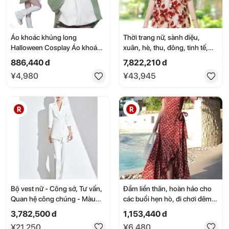
Áo khoác khủng long
Thời trang nữ, sành điệu,
Halloween Cosplay Áo khoác
xuân, hè, thu, đông, tinh tế,
lông xù ấm áp dễ thương cho
cao cấp, dành cho quý bà, tiểu
886,440 đ
7,822,210 đ
bé gái mùa thu đông cỡ lớn
thư, cô, bà vợ, quà tặng, mẹ,
¥4,980
¥43,945
màu xanh lá cây hồng xám cỡ
thời trang hè, in họa tiết, áo sơ
lớn
mi ngắn tay, thời trang hè nữ,
sành điệu, áo voan, quần ống
rộng, bộ đồ hai mảnh
Bộ vest nữ - Công sở, Tư vấn,
Đầm liền thân, hoàn hảo cho
Quan hệ công chúng - Màu
các buổi hẹn hò, đi chơi đêm
đen, Chất lượng cao, Lễ tân,
với bạn bè, hẹn hò, kiểu dáng
3,782,500 đ
1,153,440 đ
Phỏng vấn, Áo khoác có thắt
thanh lịch, thời trang, giản dị,
¥21,250
¥6,480