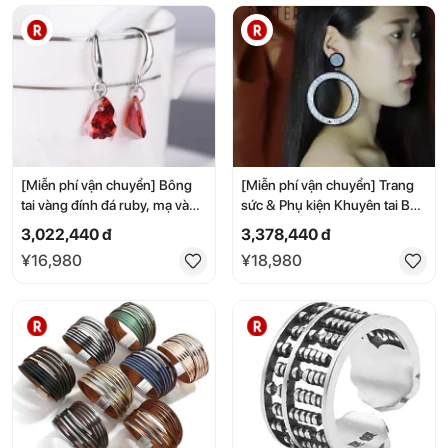
bianco
[Miễn phí vận chuyển] Bông
[Miễn phí vận chuyển] Trang
tai vàng đính đá ruby, mạ vàng
sức & Phụ kiện Khuyên tai Bạc
18kt
đen dạng kẹp Creole Rond
3,022,440 đ
3,378,440 đ
Retro B12
¥16,980
¥18,980