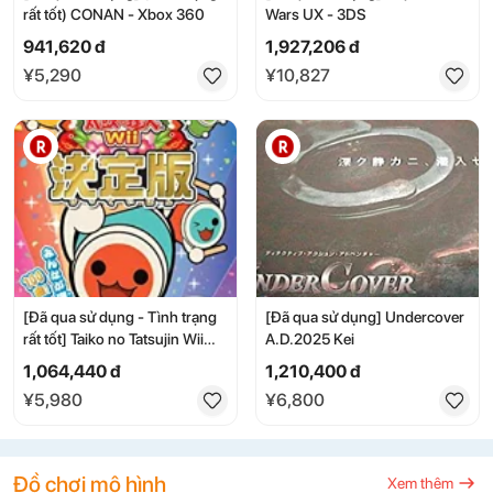
rất tốt) CONAN - Xbox 360
Wars UX - 3DS
941,620 đ
1,927,206 đ
¥5,290
¥10,827
[Đã qua sử dụng - Tình trạng
[Đã qua sử dụng] Undercover
rất tốt] Taiko no Tatsujin Wii
A.D.2025 Kei
Definitive Edition (Chỉ phần
1,064,440 đ
1,210,400 đ
mềm)
¥5,980
¥6,800
Đồ chơi mô hình
Xem thêm