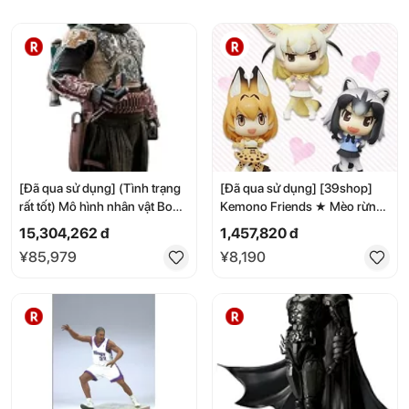
[Đã qua sử dụng] (Tình trạng
[Đã qua sử dụng] [39shop]
rất tốt) Mô hình nhân vật Boba
Kemono Friends ★ Mèo rừng
Fett trong phim The
Chobirume Petit, Gấu trúc,
15,304,262 đ
1,457,820 đ
Mandalorian của hãng TV
Cáo sa mạc - Bộ 3 món đầy đủ
¥85,979
¥8,190
Masterpiece, tỷ lệ 1/6, màu
(Tình trạng tốt)
xanh lá cây.