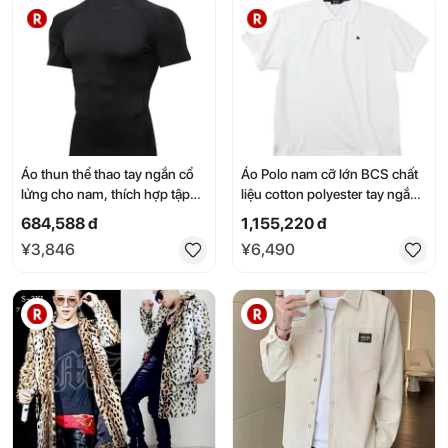
Áo thun thể thao tay ngắn cổ
Áo Polo nam cỡ lớn BCS chất
lửng cho nam, thích hợp tập
liệu cotton polyester tay ngắn
luyện bóng rổ mùa hè, nhanh
màu trắng, size 3L 4L 5L 6L 8L
684,588 đ
1,155,220 đ
khô, co giãn tốt, thấm hút mồ
¥3,846
¥6,490
hôi, thích hợp chạy bộ.