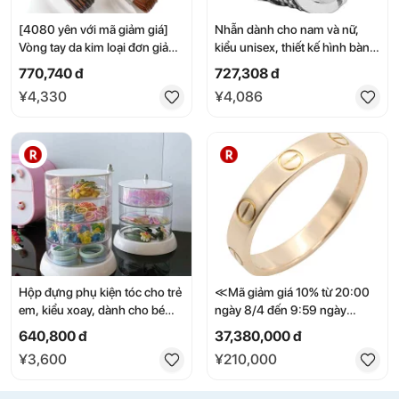
[4080 yên với mã giảm giá]
Nhẫn dành cho nam và nữ,
Vòng tay da kim loại đơn giản
kiểu unisex, thiết kế hình bàn
cho nam và nữ, kiểu dáng
tính, phong cách retro,
770,740 đ
727,308 đ
mảnh mai, nhiều lớp, chất liệu
vintage, cổ điển, độc đáo, thời
¥4,330
¥4,086
dạng ống, thích hợp làm trang
trang, bằng đồng, mạ điện,
sức quấn quanh người.
hình đám mây may mắn, bùa
may mắn.
Hộp đựng phụ kiện tóc cho trẻ
≪Mã giảm giá 10% từ 20:00
em, kiểu xoay, dành cho bé
ngày 8/4 đến 9:59 ngày
gái, đựng đồ trang sức tóc,
8/11≫ Nhẫn Cartier Mini Love,
640,800 đ
37,380,000 đ
kẹp tóc, băng đô, dây buộc
Nhẫn, Trang sức, K18PG
¥3,600
¥210,000
tóc, thiết kế công chúa, dễ
(Vàng hồng), Dành cho nữ,
thương, màu hồng, nhỏ gọn,
Màu vàng, B4085200 [Đã