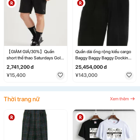
dụng]
hè, thu đông, phong cách
đường phố, quần, thời trang,
shop-kosugi
【GIẢM GIÁ/30%】Quần
Quần dài ống rộng kiểu cargo
short thể thao Saturdays Golf
Baggy Baggy Baggy Docking
CORDURA, quần Saturdays
Long Pants (Đen) Baggy
2,741,200 đ
25,454,000 đ
NYC, các loại quần khác, màu
Docking Long Pants (206062)
¥15,400
¥143,000
đen, xanh dương, trắng
[SB01] [Nam] [Đã qua sử
【Miễn phí vận chuyển】
dụng] bb459#rinkan*B
Thời trang nữ
Xem thêm