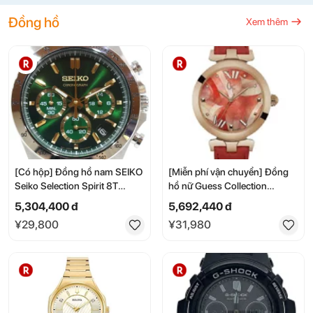
tiện lợi để sắp xếp.
qua sử dụng]
Đồng hồ
Xem thêm
[Có hộp] Đồng hồ nam SEIKO
[Miễn phí vận chuyển] Đồng
Seiko Selection Spirit 8T
hồ nữ Guess Collection
Chrono SBTR017 Quartz
Y20004L3 GC Ladybelle dây
5,304,400 đ
5,692,440 đ
Chronograph hiển thị ngày, vỏ
da mới
¥29,800
¥31,980
thép không gỉ x dây da, màu
xanh lá cây x vàng, kèm hộp
quà tặng [Đã qua sử dụng]
Cửa hàng Matsuyama
Kumanodai