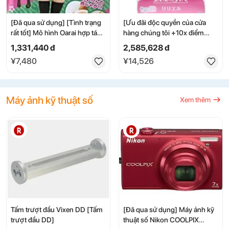
[Đã qua sử dụng] [Tình trạng
[Ưu đãi độc quyền của cửa
rất tốt] Mô hình Oarai hợp tác
hàng chúng tôi +10x điểm
giữa Girls & Panzer Movie -
★Cần nhập mã] [Đã qua sử
1,331,440 đ
2,585,628 đ
Saori Takebe (Giải thưởng)
dụng] [FIG] Mô hình hoàn
¥7,480
¥14,526
dwos6rj
chỉnh DRESSTA Liliel trong
phim hoạt hình TV "2.5
Dimensional Seduction" phiên
bản giới hạn của cửa hàng trực
Máy ảnh kỹ thuật số
Xem thêm
tuyến TAITO GEAR&GOODS
(80101080) Taito (20251130)
Tấm trượt đầu Vixen DD [Tấm
[Đã qua sử dụng] Máy ảnh kỹ
trượt đầu DD]
thuật số Nikon COOLPIX