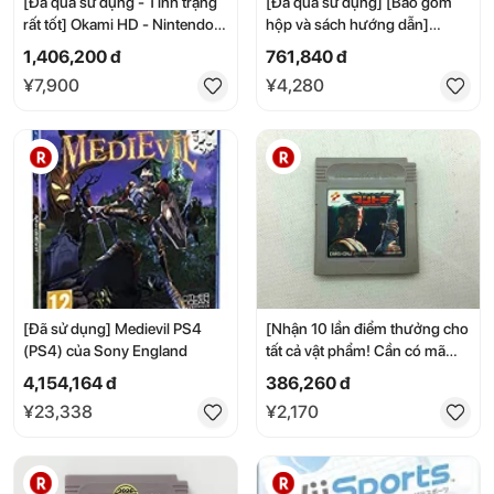
[Đã qua sử dụng - Tình trạng
[Đã qua sử dụng] [Bao gồm
rất tốt] Okami HD - Nintendo
hộp và sách hướng dẫn]
Switch
Game Boy Advance GBA
1,406,200 đ
761,840 đ
Software: Tales of Phantasia
¥7,900
¥4,280
RPG (Namco) [Cửa hàng
Izumo]
[Đã sử dụng] Medievil PS4
[Nhận 10 lần điểm thưởng cho
(PS4) của Sony England
tất cả vật phẩm! Cần có mã
tham gia] [Giảm giá có thời
4,154,164 đ
386,260 đ
hạn] Phần mềm Konami Game
¥23,338
¥2,170
Boy Contra [Đã qua sử dụng]