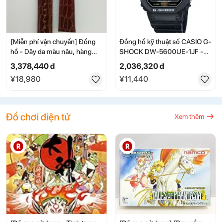
[Miễn phí vận chuyển] Đồng
Đồng hồ kỹ thuật số CASIO G-
hồ - Dây da màu nâu, hàng
SHOCK DW-5600UE-1JF -
chính hãng mới của Festina
Casio, màu đen, dành cho
3,378,440 đ
2,036,320 đ
nam/nữ/unisex, kiểu dáng cổ
¥18,980
¥11,440
điển [Miễn phí vận chuyển]
Đồ chơi điện tử
Xem thêm