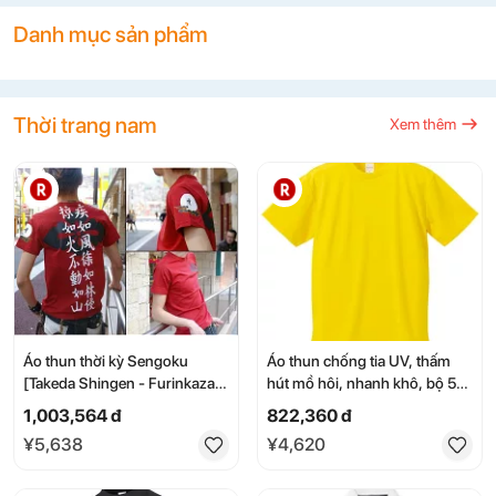
天使の卵
nike
喫煙具 パイプ
trek
Danh mục sản phẩm
salomon skin
trang sức
モトラ
cannondale
máy lạnh mitsubishi msz\
rockshox
50ca10
quạt
adidas
azbil
yonex ezone 100l
かすう工房
Thời trang nam
Xem thêm
dog town
百獣戦隊ガオレンジャー
alpha industries jacket
k18 silver angel egg
dap
asics court ff3
makita
salomon sense pro
máy chiếu casio xj-ut
Áo thun thời kỳ Sengoku
Áo thun chống tia UV, thấm
[Takeda Shingen - Furinkazan]
hút mồ hôi, nhanh khô, bộ 5
Size S, Tay ngắn, 100%
chiếc, trọng lượng 4.1oz, màu
1,003,564 đ
822,360 đ
Cotton, Sản xuất tại Nhật Bản,
vàng chanh, cỡ L.
¥5,638
¥4,620
Màu đỏ tía [Cổ chữ U, Ngộ
nghĩnh]