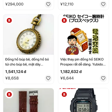
đeo da.
màu xanh hải quân
¥294,000
¥12,110
Đồng hồ búp bê, đồng hồ bỏ
Việc thay pin đồng hồ SEIKO
túi cho búp bê, mặt dây
Prospex rất dễ dàng. Yubido
chuyền 01, vòng cổ thủ công.
nhận yêu cầu thay pin ngay tại
1,541,124 đ
1,182,632 đ
nhà bạn. Sửa chữa đồng hồ,
¥8,658
¥6,644
thay pin đồng hồ.