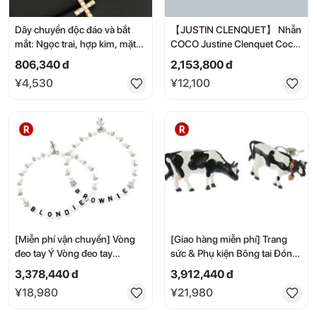
Dây chuyền độc đáo và bắt
【JUSTIN CLENQUET】 Nhẫn
mắt: Ngọc trai, hợp kim, mặt
COCO Justine Clenquet Coco,
dây chuyền hình thánh giá,
Nhẫn Bạc Phong Cách Cổ
806,340 đ
2,153,800 đ
hàng đá Zirconia, dây xích
Điển 34JC01COCO KOKO
¥4,530
¥12,100
kiểu Cuba, dây xích kiểu
tennis, vàng, bạc.
[Miễn phí vận chuyển] Vòng
[Giao hàng miễn phí] Trang
đeo tay Ý Vòng đeo tay
sức & Phụ kiện Bông tai Đóng
Brownie Bộ vòng tay yellowie
cửa Mini Blings Spinner Đen
3,378,440 đ
3,912,440 đ
brownie bracciale set 2
Trắng Farm Mucca mucche
¥18,980
¥21,980
amicizia braccialetti migliore
orecchini chiusura a farfalla
amica armkettchen
miniblings spina fattoria nero