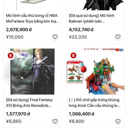
Mô hình cầu thủ bóng rổ NBA
[Đã qua sử dụng] Mô hình
McFarlane Toys bằng kim loại
Batman (phiên bản
đúc McFarlane Toys 6" NBA
INJUSTICE) S.H.Figuarts "Rất
2,678,900 đ
4,152,740 đ
Series 11 - Áo đấu trắng của
tốt" Cao khoảng 160mm Chất
¥15,050
¥23,330
Ron Artest
liệu ABS & PVC & Kim loại đúc
Mô hình hành động đã được
sơn [Nhập khẩu song song]
[Đã sử dụng] Final Fantasy
[☆] Đồ chơi gắp trứng khủng
XVI Bring Arts Benedicta
long Ania! Cần cẩu khủng long
Herrmann [69]
- Đồ chơi Takara Tomy dành
1,577,970 đ
1,566,400 đ
cho bé trai từ 3 tuổi trở lên -
¥8,865
¥8,800
Mô hình khủng long - Đồ chơi