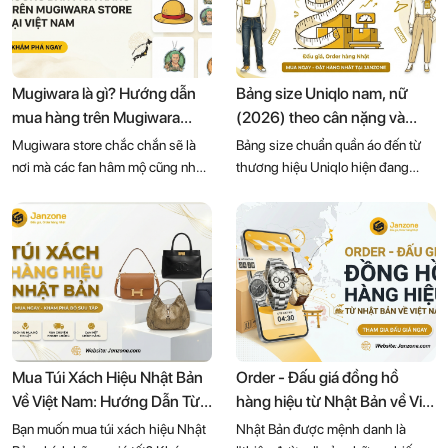
chọn hơn. Lưu ngay bài viết để sử
viết dưới đây:
dụng hoặc chia sẻ với bạn bè của
mình nhé.
Mugiwara là gì? Hướng dẫn
Bảng size Uniqlo nam, nữ
mua hàng trên Mugiwara
(2026) theo cân nặng và
store tại Việt Nam
chiều cao
Mugiwara store chắc chắn sẽ là
Bảng size chuẩn quần áo đến từ
nơi mà các fan hâm mộ cũng như
thương hiệu Uniqlo hiện đang
đam mê mô hình nhân vật manga,
được rất nhiều khách hàng tại Việt
anime tại Nhật Bản. Mugiwara
Nam quan tâm và tìm kiếm khi
store ở đâu, bày bán những sản
chuẩn bị mua sắm. Janzone đã cố
phẩm thú vị gì,... cùng Janzone
gắng tổng hợp đầy đủ nhất các
tìm hiểu ngay qua bài viết dưới
bảng size quần áo nam nữ từ
đây nhé:
thương hiệu Uniqlo qua bài viết
dưới đây:
Mua Túi Xách Hiệu Nhật Bản
Order - Đấu giá đồng hồ
Về Việt Nam: Hướng Dẫn Từ
hàng hiệu từ Nhật Bản về Việt
A-Z & Dịch Vụ Mua Hộ
Nam: Bí quyết săn hàng "độc
Bạn muốn mua túi xách hiệu Nhật
Nhật Bản được mệnh danh là