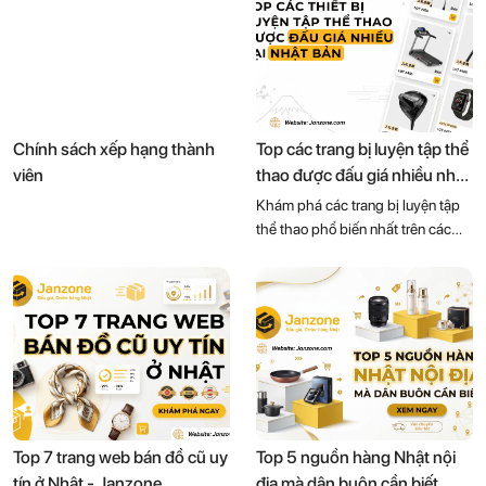
Chính sách xếp hạng thành
Top các trang bị luyện tập thể
viên
thao được đấu giá nhiều nhất
tại Nhật Bản – Cơ hội săn
Khám phá các trang bị luyện tập
hàng chất lượng với giá tốt!
thể thao phổ biến nhất trên các
sàn đấu giá Nhật như vợt tennis,
gậy golf, máy chạy bộ, đồng hồ
thể thao,... Cùng Janzone mua
hàng nội địa Nhật chính hãng với
giá siêu hời!
Top 7 trang web bán đồ cũ uy
Top 5 nguồn hàng Nhật nội
tín ở Nhật - Janzone
địa mà dân buôn cần biết