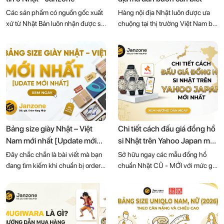
Các sản phẩm có nguồn gốc xuất
Hàng nội địa Nhật luôn được ưa
xứ từ Nhật Bản luôn nhận được sự
chuộng tại thị trường Việt Nam bởi
ưu ái hơn cả bởi khách hàng tiêu
chất lượng bền bỉ, mẫu mã đẹp,
dùng tại Việt Nam từ trước đến
hiện đại và đa dạng mức giá. Do
nay. Điều gì đã tạo lên sức hút của
vậy, nguồn hàng nội địa Nhật giá
những món đồ cũ từ Nhật, nên
rẻ, chất lượng luôn nhận được
mua đồ cũ ở các trang web nào uy
nhiều sự quan tâm từ khách tiêu
tín? Cùng Janzone khám phá
dùng và khách buôn. Dưới đây là
ngay qua bài viết dưới đây nhé:
top 5 nguồn hàng dân buôn không
thể bỏ qua:
Bảng size giày Nhật – Việt
Chi tiết cách đấu giá đồng hồ
Nam mới nhất [Update mới
si Nhật trên Yahoo Japan mới
nhất]
nhất
Đây chắc chắn là bài viết mà bạn
Sở hữu ngay các mẫu đồng hồ
đang tìm kiếm khi chuẩn bị order
chuẩn Nhật CŨ - MỚI với mức giá
giày từ Nhật. Janzone.com đã
tiết kiệm một cách nhanh chóng,
tổng hợp chi tiết các bảng size
đơn giản chỉ với một vài click.
giày Nhật khi quy đổi sang bảng
Cùng Janzone.com tham khảo
size phổ biến tại Việt Nam để
ngay chi tiết cách đấu giá đồng hồ
khách hàng có thể dễ dàng lựa
si Nhật trên Yahoo Japan qua bài